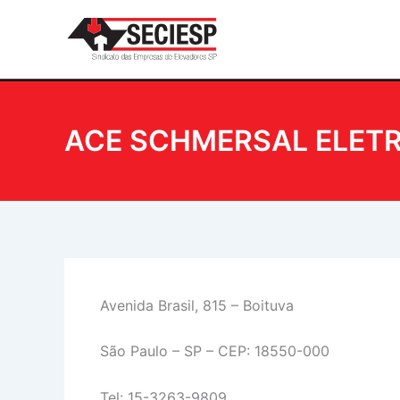
Ir
para
o
conteúdo
ACE SCHMERSAL ELETR
Avenida Brasil, 815 – Boituva
São Paulo – SP – CEP: 18550-000
Tel: 15-3263-9809