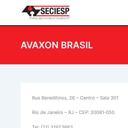
Ir
para
o
conteúdo
AVAXON BRASIL
Rua Beneditinos, 26 – Centro – Sala 301
Rio de Janeiro – RJ – CEP: 20081-050
Tel: (21) 3197.3663