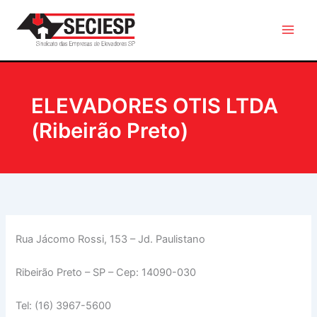
Ir
para
o
conteúdo
ELEVADORES OTIS LTDA
(Ribeirão Preto)
Rua Jácomo Rossi, 153 – Jd. Paulistano
Ribeirão Preto – SP – Cep: 14090-030
Tel: (16) 3967-5600