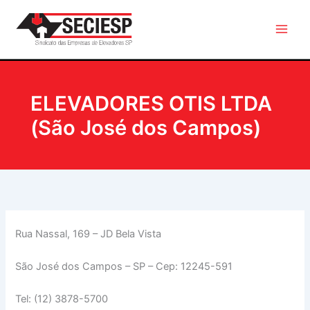
Ir
para
o
conteúdo
ELEVADORES OTIS LTDA
(São José dos Campos)
Rua Nassal, 169 – JD Bela Vista
São José dos Campos – SP – Cep: 12245-591
Tel: (12) 3878-5700