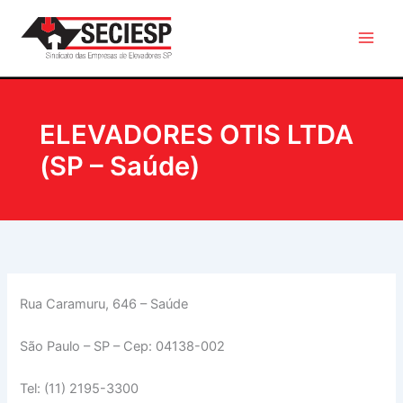
Ir
para
o
conteúdo
ELEVADORES OTIS LTDA
(SP – Saúde)
Rua Caramuru, 646 – Saúde
São Paulo – SP – Cep: 04138-002
Tel: (11) 2195-3300