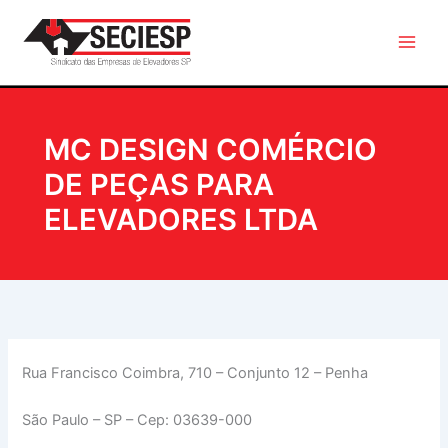
Ir
para
o
conteúdo
MC DESIGN COMÉRCIO
DE PEÇAS PARA
ELEVADORES LTDA
Rua Francisco Coimbra, 710 – Conjunto 12 – Penha
São Paulo – SP – Cep: 03639-000